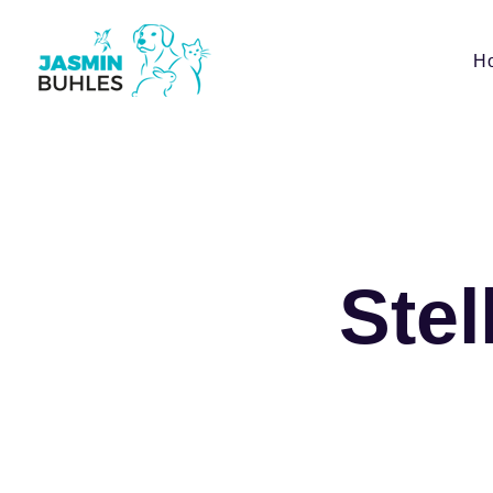
H
Ste