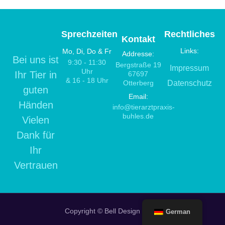
Sprechzeiten
Rechtliches
Kontakt
Links:
Mo, Di, Do & Fr
Addresse:
Bei uns ist
9:30 - 11:30
Bergstraße 19
Impressum
Uhr
Ihr Tier in
67697
& 16 - 18 Uhr
Otterberg
Datenschutz
guten
Email:
Händen
info@tierarztpraxis-
buhles.de
Vielen
Dank für
Ihr
Vertrauen
Copyright © Bell Design 2025.
German